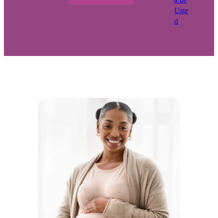
Uste
d